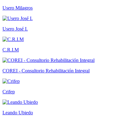
Usero Milagros
Usero José I.
C.R.I.M
COREI - Consultorio Rehabilitación Integral
Crifep
Leando Ubiedo