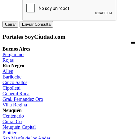
Cerrar
Enviar Consulta
Portales SoyCiudad.com
Buenos Aires
Pergamino
Rojas
Rio Negro
Allen
Bariloche
Cinco Saltos
Cipolletti
General Roca
Gral. Fernandez Oro
Villa Regina
Neuquén
Centenario
Cutral Co
Neuquén Capital
Plottier
San Martín de los Andes