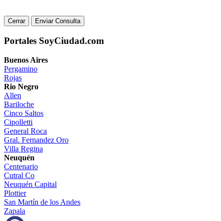
Cerrar
Enviar Consulta
Portales SoyCiudad.com
Buenos Aires
Pergamino
Rojas
Rio Negro
Allen
Bariloche
Cinco Saltos
Cipolletti
General Roca
Gral. Fernandez Oro
Villa Regina
Neuquén
Centenario
Cutral Co
Neuquén Capital
Plottier
San Martín de los Andes
Zapala