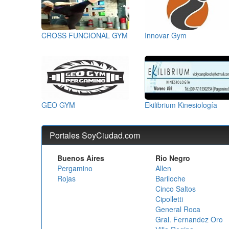
CROSS FUNCIONAL GYM
Innovar Gym
GEO GYM
Ekilibrium Kinesiología
Portales SoyCiudad.com
Buenos Aires
Rio Negro
Pergamino
Allen
Rojas
Bariloche
Cinco Saltos
Cipolletti
General Roca
Gral. Fernandez Oro