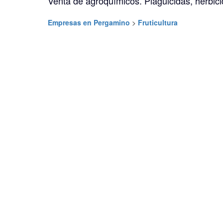
Venta de agroquímicos. Plaguicidas, herbici
Empresas en Pergamino
>
Fruticultura