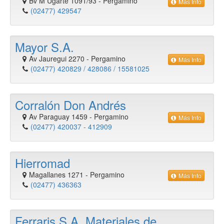
Bv M Ugarte 1091/93
-
Pergamino
Más Info
(02477) 429547
Mayor S.A.
Av Jauregui 2270
-
Pergamino
Más Info
(02477) 420829 / 428086 / 15581025
Corralón Don Andrés
Av Paraguay 1459
-
Pergamino
Más Info
(02477) 420037 - 412909
Hierromad
Magallanes 1271
-
Pergamino
Más Info
(02477) 436363
Ferraris S.A. Materiales de