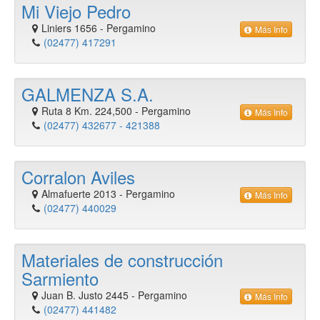
Mi Viejo Pedro
Liniers 1656
-
Pergamino
Más Info
(02477) 417291
GALMENZA S.A.
Ruta 8 Km. 224,500
-
Pergamino
Más Info
(02477) 432677 - 421388
Corralon Aviles
Almafuerte 2013
-
Pergamino
Más Info
(02477) 440029
Materiales de construcción
Sarmiento
Juan B. Justo 2445
-
Pergamino
Más Info
(02477) 441482