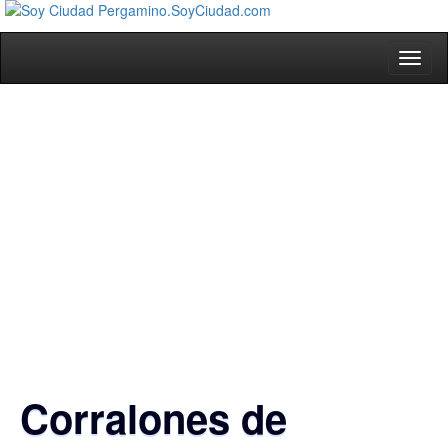
Toggl
naviga
Corralones de