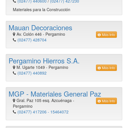
(02477) 440600
/
(02477) 427230
Materiales para la Construcción
Mauan Decoraciones
Av. Colón 446
-
Pergamino
Más Info
(02477) 428704
Pergamino Hierros S.A.
M. Ugarte 1049
-
Pergamino
Más Info
(02477) 440892
MGP - Materiales General Paz
Gral. Paz 105 esq. Azcuénaga
-
Más Info
Pergamino
(02477) 417206 - 15464072