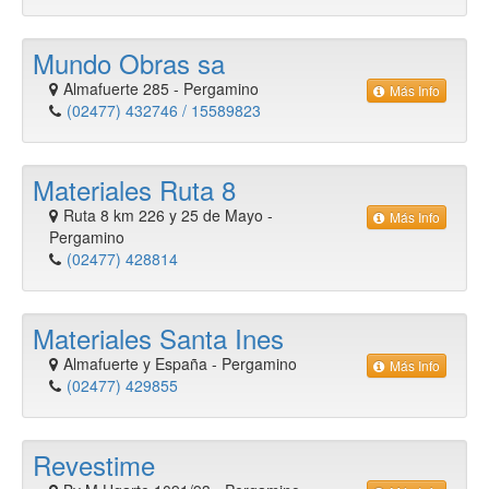
Mundo Obras sa
Almafuerte 285
-
Pergamino
Más Info
(02477) 432746 / 15589823
Materiales Ruta 8
Ruta 8 km 226 y 25 de Mayo
-
Más Info
Pergamino
(02477) 428814
Materiales Santa Ines
Almafuerte y España
-
Pergamino
Más Info
(02477) 429855
Revestime