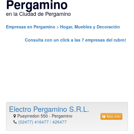
Pergamino
en la Ciudad de Pergamino
Empresas en Pergamino
>
Hogar, Muebles y Decoración
Consulta con un click a las
7
empresas del rubro!
Electro Pergamino S.R.L.
Pueyrredon 550
-
Pergamino
Más Info
(02477) 416477 / 426477