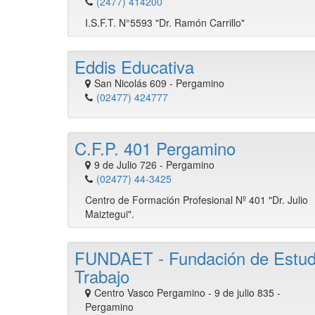
(2477) 414200
I.S.F.T. N°5593 "Dr. Ramón Carrillo"
Eddis Educativa
San Nicolás 609
-
Pergamino
(02477) 424777
C.F.P. 401 Pergamino
9 de Julio 726
-
Pergamino
(02477) 44-3425
Centro de Formación Profesional Nº 401 "Dr. Julio
Maiztegui".
FUNDAET - Fundación de Estudi
Trabajo
Centro Vasco Pergamino - 9 de julio 835
-
Pergamino