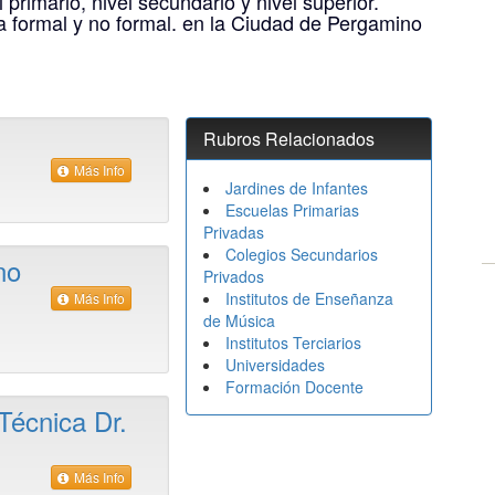
l primario, nivel secundario y nivel superior.
a formal y no formal. en la Ciudad de Pergamino
Rubros Relacionados
Más Info
Jardines de Infantes
Escuelas Primarias
Privadas
Colegios Secundarios
no
Privados
Institutos de Enseñanza
Más Info
de Música
Institutos Terciarios
Universidades
Formación Docente
Técnica Dr.
Más Info