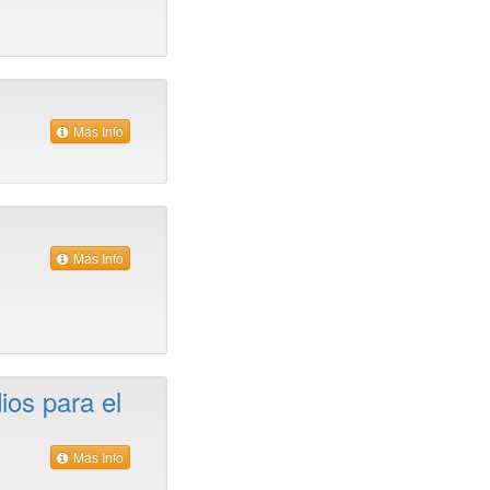
Más Info
Más Info
os para el
Más Info