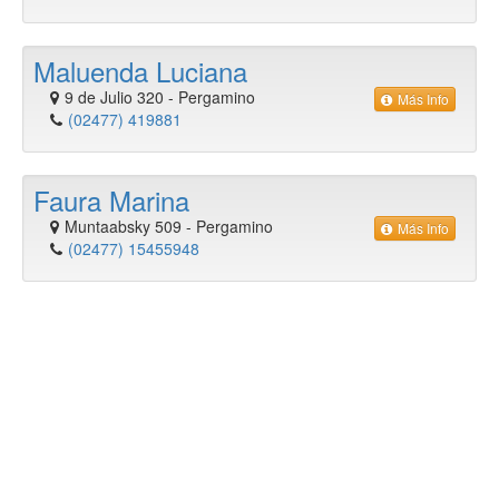
Maluenda Luciana
9 de Julio 320
-
Pergamino
Más Info
(02477) 419881
Faura Marina
Muntaabsky 509
-
Pergamino
Más Info
(02477) 15455948