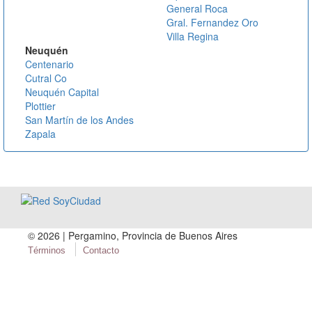
General Roca
Gral. Fernandez Oro
Villa Regina
Neuquén
Centenario
Cutral Co
Neuquén Capital
Plottier
San Martín de los Andes
Zapala
©
2026 | Pergamino, Provincia de Buenos Aires
Términos
Contacto