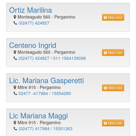
Ortiz Marilina
Monteagudo 560
-
Pergamino
Más Info
(02477) 424827
Centeno Ingrid
Monteagudo 560
-
Pergamino
Más Info
(02477) 424827 / 011 1564139096
Lic. Mariana Gasperetti
Mitre 915
-
Pergamino
Más Info
02477 -417984 / 15554280
Lic Mariana Maggi
Mitre 915
-
Pergamino
Más Info
(02477) 417984 / 15301263