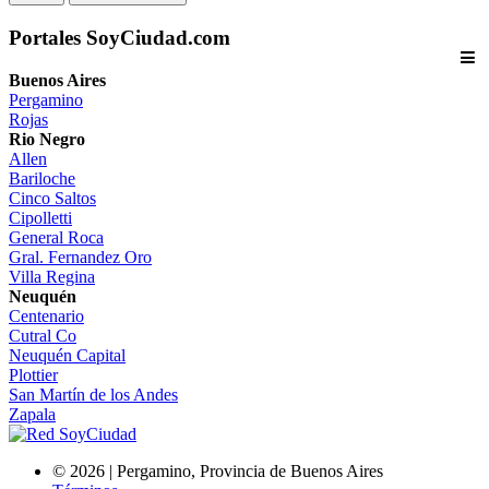
Portales SoyCiudad.com
Buenos Aires
Pergamino
Rojas
Rio Negro
Allen
Bariloche
Cinco Saltos
Cipolletti
General Roca
Gral. Fernandez Oro
Villa Regina
Neuquén
Centenario
Cutral Co
Neuquén Capital
Plottier
San Martín de los Andes
Zapala
©
2026 | Pergamino, Provincia de Buenos Aires