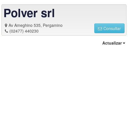
Polver srl
Av Ameghino 535, Pergamino
Consultar
(02477) 440230
Actualizar