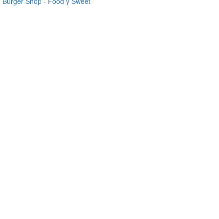
Burger Shop - Food y Sweet